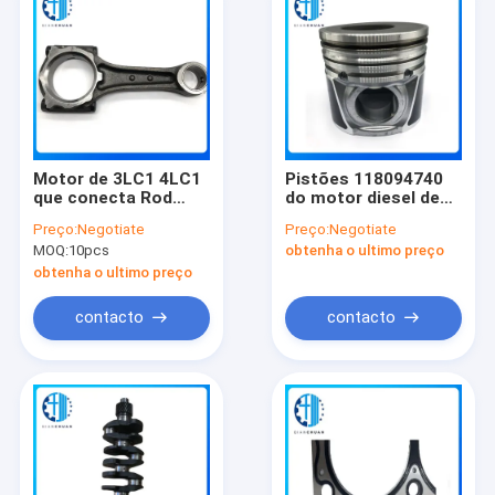
Motor de 3LC1 4LC1
Pistões 118094740
que conecta Rod
do motor diesel de
Cylinder Head
F4CE0354 F4CE0454
Preço:
Negotiate
Preço:
Negotiate
Crankshaft
F4CE9454 Iveco
MOQ:
10pcs
obtenha o ultimo preço
Connecting Rod
obtenha o ultimo preço
contacto
contacto