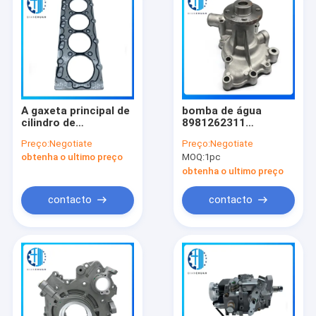
A gaxeta principal de
bomba de água
cilindro de
8981262311
11981201330 metais
8981262312 diesel
Preço:
Negotiate
Preço:
Negotiate
cabe os motores de
para Isuzu Engine
obtenha o ultimo preço
MOQ:
1pc
3TNV82 3TNE82
3LD1 3LD2 4LB1
4LC1
obtenha o ultimo preço
contacto
contacto