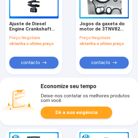
Ajuste de Diesel
Jogos da gaxeta do
Engine Crankshaft
motor de 3TNV82
4LB1 4LC1 4LD1 da
3TNV82A para
Preço:
Negotiate
Preço:
Negotiate
máquina escavadora
Yanmar VIO35 Mini
obtenha o ultimo preço
obtenha o ultimo preço
em ISUZU Diesel
Excavator
Aftermarket Parts
contacto
contacto
Economize seu tempo
Deixe-nos contatar os melhores produtos
com você.
Dê a sua exigência