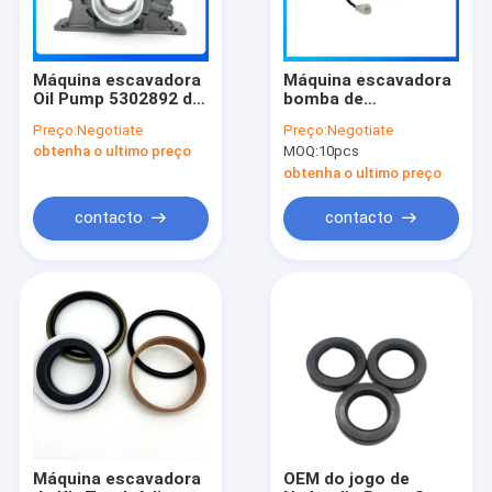
Máquina escavadora
Máquina escavadora
Oil Pump 5302892 do
bomba de
motor ISF3.8
combustível diesel
Preço:
Negotiate
Preço:
Negotiate
apropriado para a
da empilhadeira
obtenha o ultimo preço
MOQ:
10pcs
máquina escavadora
VE4/10F1300RND569
Trucks de XCMG
1DZ de Fuel Pump de
obtenha o ultimo preço
Lovol
Toyota 1DZ
contacto
contacto
Casa
Produtos
Vídeos
Máquina escavadora
OEM do jogo de