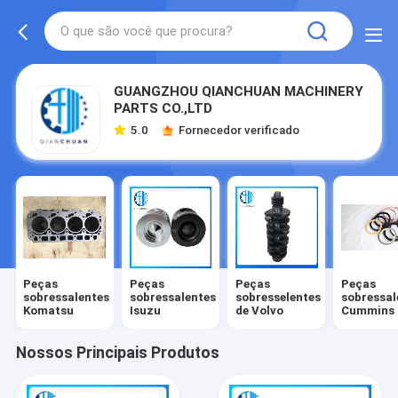
GUANGZHOU QIANCHUAN MACHINERY
PARTS CO.,LTD
5.0
Fornecedor verificado
Peças
Peças
Peças
Peças
sobressalentes
sobressalentes
sobresselentes
sobressal
Komatsu
Isuzu
de Volvo
Cummins
Nossos Principais Produtos