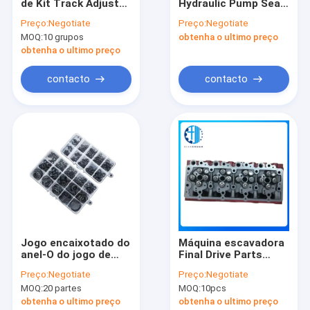
de Kit Track Adjuster
Hydraulic Pump Seal
Sobre nós
Seal For PC200 do
da máquina
Preço:
Negotiate
Preço:
Negotiate
selo do ajustador de
escavadora do selo
MOQ:
10 grupos
obtenha o ultimo preço
corrente de PC200-5
do óleo AP2086
Excursão da fábrica
PC200-6
obtenha o ultimo preço
Controle da qualidade
contacto
contacto
Contacte-nos
Notícia
Blog
Peça umas citações
VR
Jogo encaixotado do
Máquina escavadora
anel-O do jogo de
Final Drive Parts
reparação do anel-O
5258274 do conjunto
Preço:
Negotiate
Preço:
Negotiate
NBR da borracha de
de cabeça de cilindro
Peças sobressalentes Komatsu
MOQ:
20 partes
MOQ:
10pcs
silicone do nitrilo
do motor ISF3.8
obtenha o ultimo preço
obtenha o ultimo preço